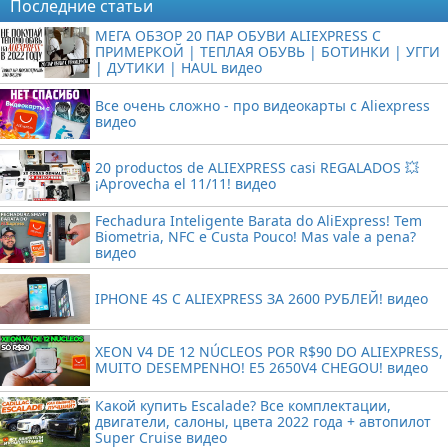
Последние статьи
МЕГА ОБЗОР 20 ПАР ОБУВИ ALIEXPRESS С
ПРИМЕРКОЙ | ТЕПЛАЯ ОБУВЬ | БОТИНКИ | УГГИ
| ДУТИКИ | HAUL видео
Все очень сложно - про видеокарты с Aliexpress
видео
20 productos de ALIEXPRESS casi REGALADOS 💥
¡Aprovecha el 11/11! видео
Fechadura Inteligente Barata do AliExpress! Tem
Biometria, NFC e Custa Pouco! Mas vale a pena?
видео
IPHONE 4S С ALIEXPRESS ЗА 2600 РУБЛЕЙ! видео
XEON V4 DE 12 NÚCLEOS POR R$90 DO ALIEXPRESS,
MUITO DESEMPENHO! E5 2650V4 CHEGOU! видео
Какой купить Escalade? Все комплектации,
двигатели, салоны, цвета 2022 года + автопилот
Super Cruise видео