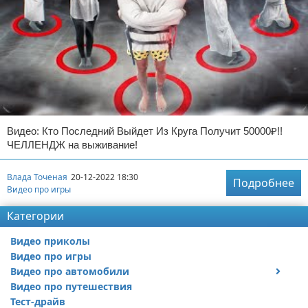
Видео: Кто Последний Выйдет Из Круга Получит 50000₽!!
ЧЕЛЛЕНДЖ на выживание!
Влада Точеная
20-12-2022 18:30
Подробнее
Видео про игры
Категории
Видео приколы
Видео про игры
Видео про автомобили
Видео про путешествия
Ремонт автомобиля
Тест-драйв