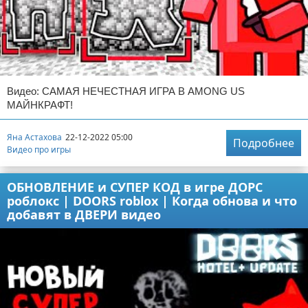
Видео: САМАЯ НЕЧЕСТНАЯ ИГРА В AMONG US
МАЙНКРАФТ!
Яна Астахова
22-12-2022 05:00
Подробнее
Видео про игры
ОБНОВЛЕНИЕ и СУПЕР КОД в игре ДОРС
роблокс | DOORS roblox | Когда обнова и что
добавят в ДВЕРИ видео