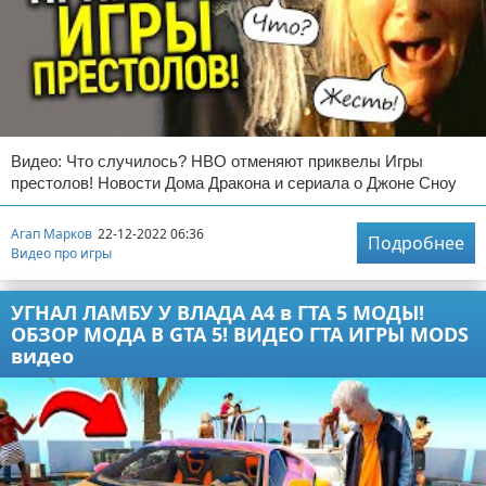
Видео: Что случилось? НВО отменяют приквелы Игры
престолов! Новости Дома Дракона и сериала о Джоне Сноу
Агап Марков
22-12-2022 06:36
Подробнее
Видео про игры
УГНАЛ ЛАМБУ У ВЛАДА А4 в ГТА 5 МОДЫ!
ОБЗОР МОДА В GTA 5! ВИДЕО ГТА ИГРЫ MODS
видео