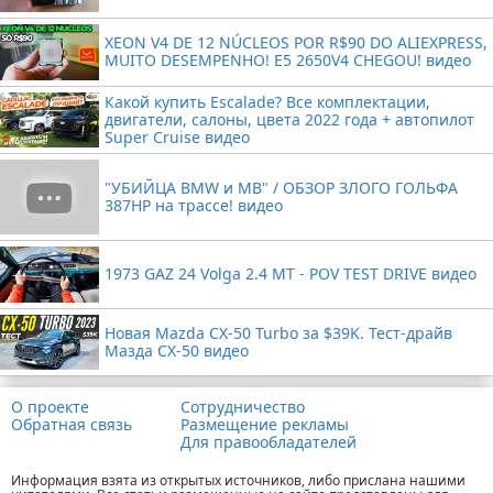
XEON V4 DE 12 NÚCLEOS POR R$90 DO ALIEXPRESS,
MUITO DESEMPENHO! E5 2650V4 CHEGOU! видео
Какой купить Escalade? Все комплектации,
двигатели, салоны, цвета 2022 года + автопилот
Super Cruise видео
"УБИЙЦА BMW и MB" / ОБЗОР ЗЛОГО ГОЛЬФА
387HP на трассе! видео
1973 GAZ 24 Volga 2.4 MT - POV TEST DRIVE видео
Новая Mazda CX-50 Turbo за $39K. Тест-драйв
Мазда CX-50 видео
О проекте
Сотрудничество
Обратная связь
Размещение рекламы
Для правообладателей
Информация взята из открытых источников, либо прислана нашими