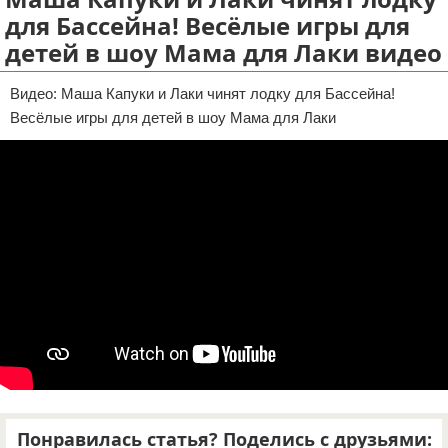
для Бассейна! Весёлые игры для
Отказ от ответственности
ДТП
детей в шоу Мама для Лаки видео
Своими руками
Видео: Маша Капуки и Лаки чинят лодку для Бассейна!
Строительство и ремонт
Весёлые игры для детей в шоу Мама для Лаки
Понравилась статья? Поделись с друзьями: