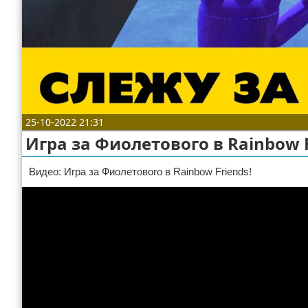
Отказ от ответственности
ДТП
Своими руками
Строительство и ремонт
25-10-2022 21:31
Игра за Фиолетового в Rainbow F
Видео: Игра за Фиолетового в Rainbow Friends!