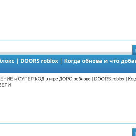
окс | DOORS roblox | Когда обнова и что доба
НИЕ и СУПЕР КОД в игре ДОРС роблокс | DOORS roblox | Когд
ДВЕРИ