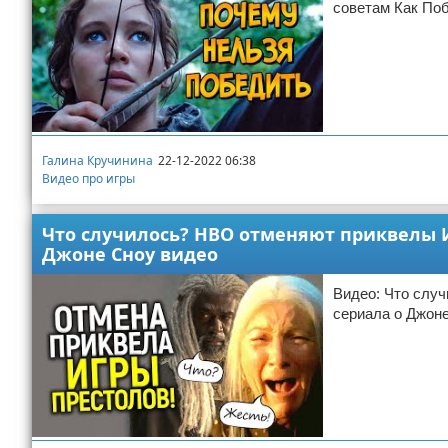
советам Как По
Галина Кручинина
22-12-2022 06:38
Видео про игры
Что случилось? НВО отменяют приквелы И
Джоне Сноу видео
Видео: Что слу
сериала о Джон