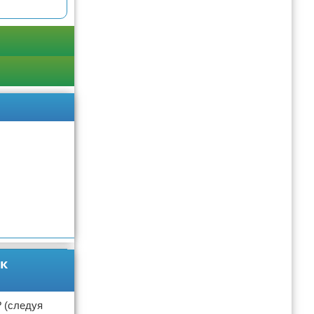
Подробнее
ак
 (следуя