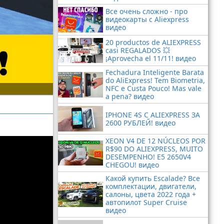
Все очень сложно - про
видеокарты с Aliexpress
видео
20 productos de ALIEXPRESS
casi REGALADOS 💥
¡Aprovecha el 11/11! видео
Fechadura Inteligente Barata
do AliExpress! Tem Biometria,
NFC e Custa Pouco! Mas vale
a pena? видео
IPHONE 4S С ALIEXPRESS ЗА
2600 РУБЛЕЙ! видео
XEON V4 DE 12 NÚCLEOS POR
R$90 DO ALIEXPRESS, MUITO
DESEMPENHO! E5 2650V4
CHEGOU! видео
Какой купить Escalade? Все
комплектации, двигатели,
салоны, цвета 2022 года +
автопилот Super Cruise
видео