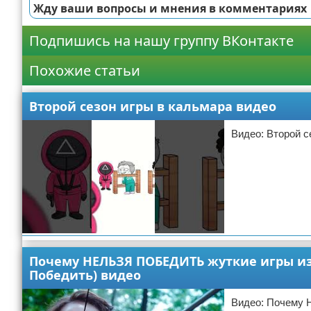
Жду ваши вопросы и мнения в комментариях
Подпишись на нашу группу ВКонтакте
Похожие статьи
Второй сезон игры в кальмара видео
Видео: Второй с
Валентина Вещая
22-12-2022 07:00
Почему НЕЛЬЗЯ ПОБЕДИТЬ жуткие игры из
Видео про игры
Победить) видео
Видео: Почему