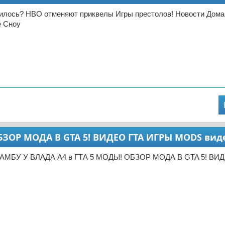
чилось? НВО отменяют приквелы Игры престолов! Новости Дома
е Сноу
БЗОР МОДА В GTA 5! ВИДЕО ГТА ИГРЫ MODS вид
ЛАМБУ У ВЛАДА А4 в ГТА 5 МОДЫ! ОБЗОР МОДА В GTA 5! ВИ