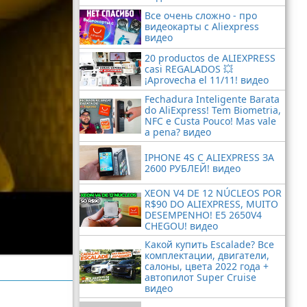
Все очень сложно - про
видеокарты с Aliexpress
видео
20 productos de ALIEXPRESS
casi REGALADOS 💥
¡Aprovecha el 11/11! видео
Fechadura Inteligente Barata
do AliExpress! Tem Biometria,
NFC e Custa Pouco! Mas vale
a pena? видео
IPHONE 4S С ALIEXPRESS ЗА
2600 РУБЛЕЙ! видео
XEON V4 DE 12 NÚCLEOS POR
R$90 DO ALIEXPRESS, MUITO
DESEMPENHO! E5 2650V4
CHEGOU! видео
Какой купить Escalade? Все
комплектации, двигатели,
салоны, цвета 2022 года +
автопилот Super Cruise
видео