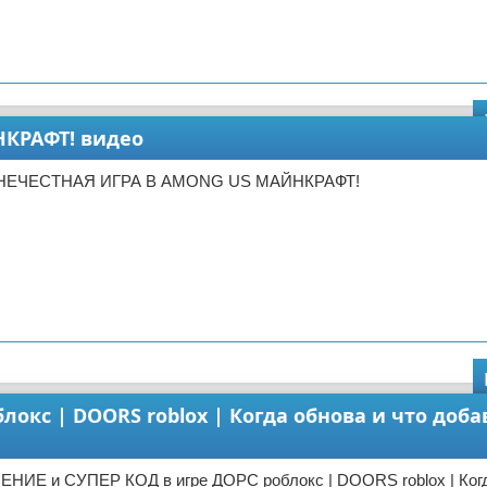
КРАФТ! видео
 НЕЧЕСТНАЯ ИГРА В AMONG US МАЙНКРАФТ!
окс | DOORS roblox | Когда обнова и что доба
НИЕ и СУПЕР КОД в игре ДОРС роблокс | DOORS roblox | Когд