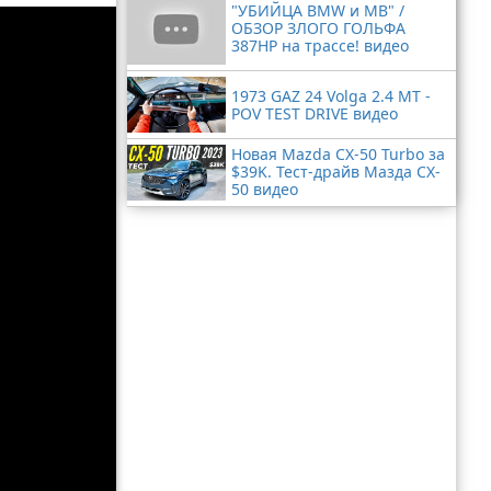
"УБИЙЦА BMW и MB" /
ОБЗОР ЗЛОГО ГОЛЬФА
387HP на трассе! видео
1973 GAZ 24 Volga 2.4 MT -
POV TEST DRIVE видео
Новая Mazda CX-50 Turbo за
$39K. Тест-драйв Мазда CX-
50 видео