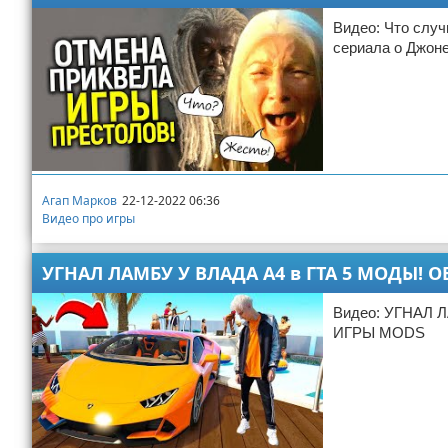
Видео: Что слу
сериала о Джон
Агап Марков
22-12-2022 06:36
Видео про игры
УГНАЛ ЛАМБУ У ВЛАДА А4 в ГТА 5 МОДЫ! О
Видео: УГНАЛ 
ИГРЫ MODS