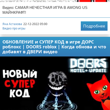
Видео: САМАЯ НЕЧЕСТНАЯ ИГРА В AMONG US
МАЙНКРАФТ!
Яна Астахова
22-12-2022 05:00
Подробнее
Видео про игры
ОБНОВЛЕНИЕ и СУПЕР КОД в игре ДОРС
роблокс | DOORS roblox | Когда обнова и что
добавят в ДВЕРИ видео