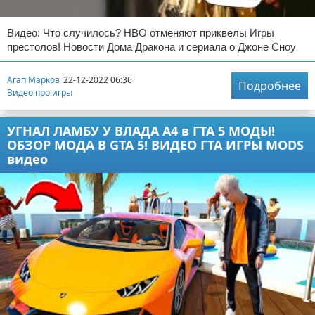
Видео: Что случилось? НВО отменяют приквелы Игры
престолов! Новости Дома Дракона и сериала о Джоне Сноу
Агап Марков
22-12-2022 06:36
Подробнее
Видео про игры
УГНАЛ ЛАМБУ У ВЛАДА А4 в ГТА 5 МОДЫ!
ОБЗОР МОДА В GTA 5! ВИДЕО ГТА ИГРЫ MODS
видео