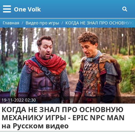
Меню
X
One Volk
Главная
Главная
Видео про игры
КОГДА НЕ ЗНАЛ ПРО ОСНОВНУЮ М
Категории
Поиск
Видео приколы
О проекте
Видео про игры
Контакты
Видео про автомобили
Сотрудничество
Видео про путешествия
Ремонт автомобиля
19-11-2022 02:30
Размещение рекламы
Тест-драйв
КОГДА НЕ ЗНАЛ ПРО ОСНОВНУЮ
МЕХАНИКУ ИГРЫ - EPIC NPC MAN
Для правообладателей
aliexpress
на Русском видео
Условия предоставления информации
ebay