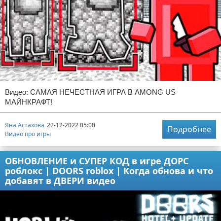
Видео: САМАЯ НЕЧЕСТНАЯ ИГРА В AMONG US
МАЙНКРАФТ!
Яна Астахова
22-12-2022 05:00
Подробнее
Видео про игры
ОБНОВЛЕНИЕ и СУПЕР КОД в игре ДОРС
роблокс | DOORS roblox | Когда обнова и что
добавят в ДВЕРИ видео