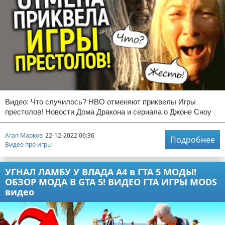
Видео: Что случилось? НВО отменяют приквелы Игры
престолов! Новости Дома Дракона и сериала о Джоне Сноу
Агап Марков
22-12-2022 06:36
Подробнее
Видео про игры
УГНАЛ ЛАМБУ У ВЛАДА А4 в ГТА 5 МОДЫ!
ОБЗОР МОДА В GTA 5! ВИДЕО ГТА ИГРЫ MODS
видео