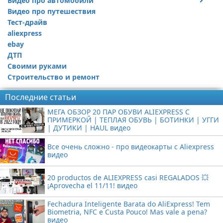
Видео про автомобили
Видео про путешествия
Ремонт автомобиля
Тест-драйв
aliexpress
ebay
ДТП
Своими руками
Строительство и ремонт
Последние статьи
МЕГА ОБЗОР 20 ПАР ОБУВИ ALIEXPRESS С
ПРИМЕРКОЙ | ТЕПЛАЯ ОБУВЬ | БОТИНКИ | УГГИ
| ДУТИКИ | HAUL видео
Все очень сложно - про видеокарты с Aliexpress
видео
20 productos de ALIEXPRESS casi REGALADOS 💥
¡Aprovecha el 11/11! видео
Fechadura Inteligente Barata do AliExpress! Tem
Biometria, NFC e Custa Pouco! Mas vale a pena?
видео