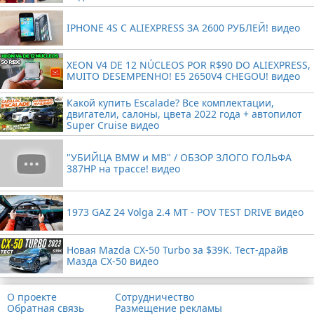
IPHONE 4S С ALIEXPRESS ЗА 2600 РУБЛЕЙ! видео
XEON V4 DE 12 NÚCLEOS POR R$90 DO ALIEXPRESS,
MUITO DESEMPENHO! E5 2650V4 CHEGOU! видео
Какой купить Escalade? Все комплектации,
двигатели, салоны, цвета 2022 года + автопилот
Super Cruise видео
"УБИЙЦА BMW и MB" / ОБЗОР ЗЛОГО ГОЛЬФА
387HP на трассе! видео
1973 GAZ 24 Volga 2.4 MT - POV TEST DRIVE видео
Новая Mazda CX-50 Turbo за $39K. Тест-драйв
Мазда CX-50 видео
О проекте
Сотрудничество
Обратная связь
Размещение рекламы