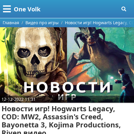
Меню
X
One Volk
Главная
Главная
Видео про игры
Новости игр! Hogwarts Legacy, CO
Категории
Поиск
Видео приколы
О проекте
Видео про игры
Контакты
Видео про автомобили
Сотрудничество
Видео про путешествия
Ремонт автомобиля
12-12-2022 11:31
Размещение рекламы
Тест-драйв
Новости игр! Hogwarts Legacy,
COD: MW2, Assassin's Creed,
Для правообладателей
aliexpress
Bayonetta 3, Kojima Productions,
Условия предоставления информации
ebay
Riven видео