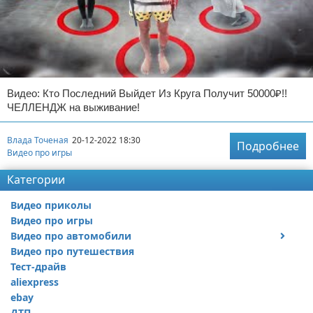
Видео: Кто Последний Выйдет Из Круга Получит 50000₽!!
ЧЕЛЛЕНДЖ на выживание!
Влада Точеная
20-12-2022 18:30
Подробнее
Видео про игры
Категории
Видео приколы
Видео про игры
Видео про автомобили
Видео про путешествия
Ремонт автомобиля
Тест-драйв
aliexpress
ebay
ДТП