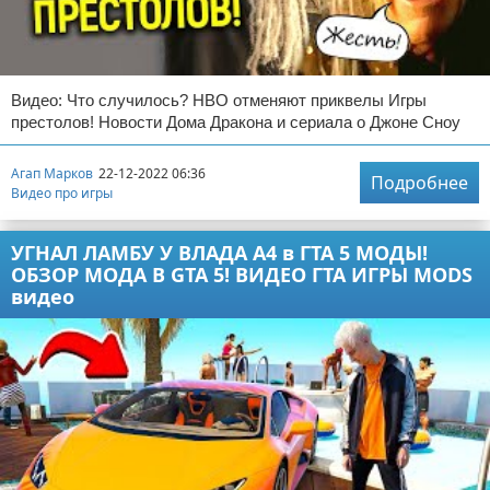
Видео: Что случилось? НВО отменяют приквелы Игры
престолов! Новости Дома Дракона и сериала о Джоне Сноу
Агап Марков
22-12-2022 06:36
Подробнее
Видео про игры
УГНАЛ ЛАМБУ У ВЛАДА А4 в ГТА 5 МОДЫ!
ОБЗОР МОДА В GTA 5! ВИДЕО ГТА ИГРЫ MODS
видео