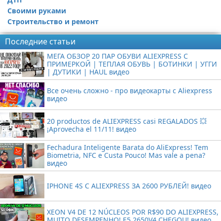
Своими руками
Строительство и ремонт
Последние статьи
МЕГА ОБЗОР 20 ПАР ОБУВИ ALIEXPRESS С
ПРИМЕРКОЙ | ТЕПЛАЯ ОБУВЬ | БОТИНКИ | УГГИ
| ДУТИКИ | HAUL видео
Все очень сложно - про видеокарты с Aliexpress
видео
20 productos de ALIEXPRESS casi REGALADOS 💥
¡Aprovecha el 11/11! видео
Fechadura Inteligente Barata do AliExpress! Tem
Biometria, NFC e Custa Pouco! Mas vale a pena?
видео
IPHONE 4S С ALIEXPRESS ЗА 2600 РУБЛЕЙ! видео
XEON V4 DE 12 NÚCLEOS POR R$90 DO ALIEXPRESS,
MUITO DESEMPENHO! E5 2650V4 CHEGOU! видео