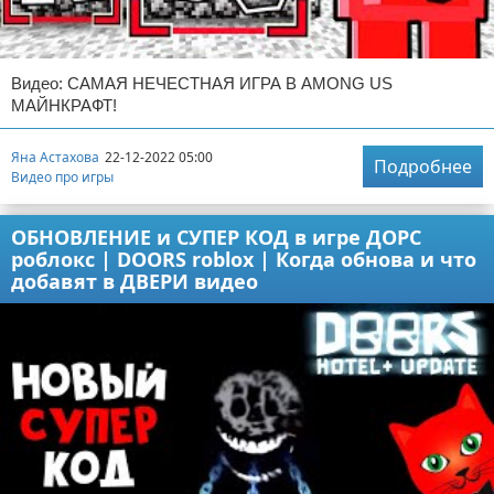
Видео: САМАЯ НЕЧЕСТНАЯ ИГРА В AMONG US
МАЙНКРАФТ!
Яна Астахова
22-12-2022 05:00
Подробнее
Видео про игры
ОБНОВЛЕНИЕ и СУПЕР КОД в игре ДОРС
роблокс | DOORS roblox | Когда обнова и что
добавят в ДВЕРИ видео