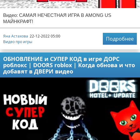
Видео: САМАЯ НЕЧЕСТНАЯ ИГРА В AMONG US
МАЙНКРАФТ!
Яна Астахова
22-12-2022 05:00
Подробнее
Видео про игры
ОБНОВЛЕНИЕ и СУПЕР КОД в игре ДОРС
роблокс | DOORS roblox | Когда обнова и что
добавят в ДВЕРИ видео