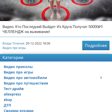
Видео: Кто Последний Выйдет Из Круга Получит 50000₽!!
ЧЕЛЛЕНДЖ на выживание!
Влада Точеная
20-12-2022 18:30
Подробнее
Видео про игры
Категории
Видео приколы
Видео про игры
Видео про автомобили
Видео про путешествия
Ремонт автомобиля
Тест-драйв
aliexpress
ebay
ДТП
Своими руками