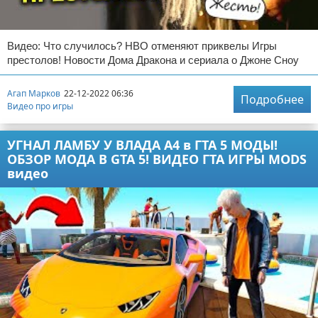
Видео: Что случилось? НВО отменяют приквелы Игры
престолов! Новости Дома Дракона и сериала о Джоне Сноу
Агап Марков
22-12-2022 06:36
Подробнее
Видео про игры
УГНАЛ ЛАМБУ У ВЛАДА А4 в ГТА 5 МОДЫ!
ОБЗОР МОДА В GTA 5! ВИДЕО ГТА ИГРЫ MODS
видео